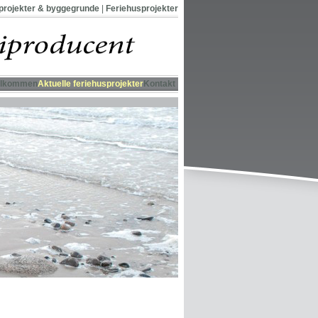
projekter & byggegrunde
|
Feriehusprojekter
elkommen
Aktuelle feriehusprojekter
Kontakt