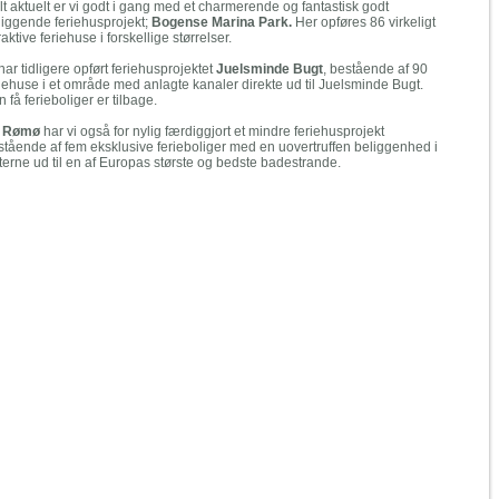
lt aktuelt er vi godt i gang med et charmerende og fantastisk godt
liggende feriehusprojekt;
Bogense Marina Park.
Her opføres 86 virkeligt
raktive feriehuse i forskellige størrelser.
har tidligere opført feriehusprojektet
Juelsminde Bugt
, bestående af 90
riehuse i et område med anlagte kanaler direkte ud til Juelsminde Bugt.
 få ferieboliger er tilbage.
å
Rømø
har vi også for nylig færdiggjort et mindre feriehusprojekt
stående af fem eksklusive ferieboliger med en uovertruffen beliggenhed i
tterne ud til en af Europas største og bedste badestrande.