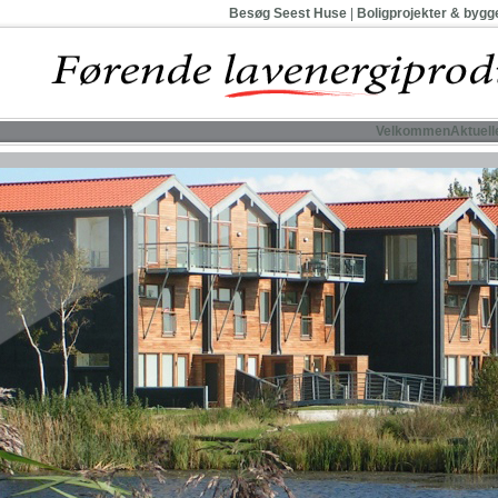
Besøg Seest Huse
|
Boligprojekter & byg
Velkommen
Aktuell