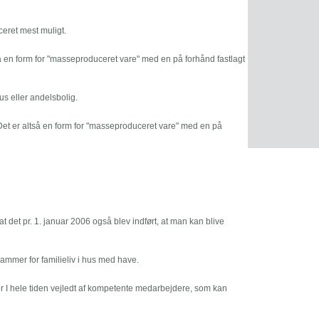
eret mest muligt.
 en form for "masseproduceret vare" med en på forhånd fastlagt
us eller andelsbolig.
et er altså en form for "masseproduceret vare" med en på
at det pr. 1. januar 2006 også blev indført, at man kan blive
mmer for familieliv i hus med have.
ver I hele tiden vejledt af kompetente medarbejdere, som kan