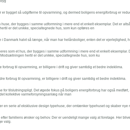
ebyg
 er bygget så udgifterne til opvarmning, og dermed boligens energiforbrug er reduc
huse, der bygges i samme udformning i mere end et enkelt eksemplar. Det er altså
rtil er det unikke, specialtegnede hus, som kun opføres en
 i Danmark halvt så længe, når man har helårsboliger, enten det er ejerlejlighed, h
neres som et hus, der bygges i samme udformning i mere end et enkelt eksemplar. D
. Modsætningen hertil er det unikke, specialtegnede hus, som ku
 forbrug til opvarmning, er billigere i drift og giver samtidig et bedre indeklima.
re forbrug til opvarmning, er billigere i drift og giver samtidig et bedre indeklima.
e for tilslutningspligt. Det øgede fokus på boligers energiforbrug har også medført, 
 til det kollektive varmeforsyningsanlæg når man
 en serie af eksklusive design typehuse, der omtænker typehuset og skaber nye ra
s efter familiens ønsker og behov. Der er uendeligt mange valg at foretage. Her bli
e valg.