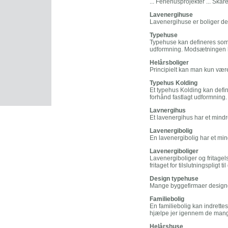
... Feriehusprojekter ... Skar
Lavenergihuse
Lavenergihuse er boliger der
Typehuse
Typehuse kan defineres som 
udformning. Modsætningen he
Helårsboliger
Principielt kan man kun være
Typehus Kolding
Et typehus Kolding kan defi
forhånd fastlagt udformning
Lavnergihus
Et lavenergihus har et mindre
Lavenergibolig
En lavenergibolig har et mind
Lavenergiboliger
Lavenergiboliger og fritagels
fritaget for tilslutningspligt
Design typehuse
Mange byggefirmaer designer
Familiebolig
En familiebolig kan indrette
hjælpe jer igennem de mang
Helårshuse