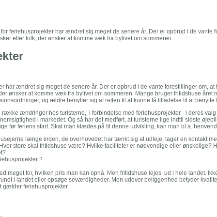
for feriehusprojekter har ændret sig meget de senere år. Der er opbrud i de vante fo
sker eller folk, der ønsker at komme væk fra bylivet om sommeren.
kter
r har ændret sig meget de senere år. Der er opbrud i de vante forestillinger om, at 
 der ønsker at komme væk fra bylivet om sommeren. Mange bruger fritidshuse året r
nsionsordninger, og ældre benytter sig af retten til at kunne få tilladelse til at benytte
 række ændringer hos turisterne, i forbindelse med feriehusprojekter - i deres valg 
emsigtighed i markedet. Og så har det medført, at turisterne lige indtil sidste øje
 lige før feriens start. Skal man klædes på til denne udvikling, kan man bl.a. henvend
 husejerne længe inden, de overhovedet har tænkt sig at udleje, tager en kontakt med 
Hvor store skal fritidshuse være? Hvilke faciliteter er nødvendige eller ønskelig
et?
riehusprojekter ?
d meget for, hvilken pris man kan opnå. Men fritidshuse lejes ud i hele landet. Ikk
e rundt i landet eller opsøge seværdigheder. Men udover beliggenhed betyder kvalit
et gælder feriehusprojekter.