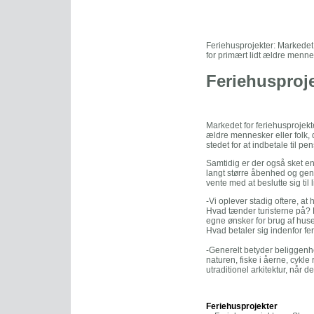
Feriehusprojekter: Markedet 
for primært lidt ældre menne
Feriehusproje
Markedet for feriehusprojekte
ældre mennesker eller folk,
stedet for at indbetale til pe
Samtidig er der også sket en
langt større åbenhed og genn
vente med at beslutte sig til
-Vi oplever stadig oftere, at
Hvad tænder turisterne på? 
egne ønsker for brug af hus
Hvad betaler sig indenfor fe
-Generelt betyder beliggenhe
naturen, fiske i åerne, cykl
utraditionel arkitektur, når d
Feriehusprojekter