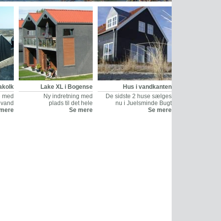
akolk
Lake XL i Bogense
Hus i vandkanten
ke med
Ny indretning med
De sidste 2 huse sælges
g vand
plads til det hele
nu i Juelsminde Bugt
 mere
Se mere
Se mere