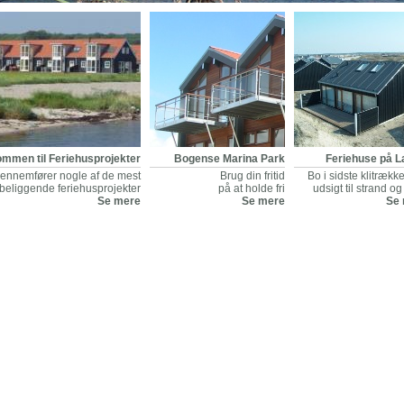
ommen til Feriehusprojekter
Bogense Marina Park
Feriehuse på L
ennemfører nogle af de mest
Brug din fritid
Bo i sidste klitræk
beliggende feriehusprojekter
på at holde fri
udsigt til strand o
Se mere
Se mere
Se