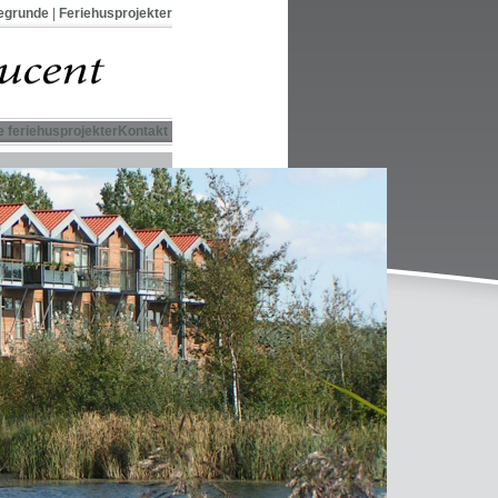
gegrunde
|
Feriehusprojekter
e feriehusprojekter
Kontakt