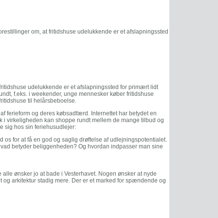
restillinger om, at fritidshuse udelukkende er et afslapningssted
fritidshuse udelukkende er et afslapningssted for primært lidt
undt, f.eks. i weekender, unge mennesker køber fritidshuse
 fritidshuse til helårsbeboelse.
af ferieform og deres købsadfærd. Internettet har betydet en
blik i virkeligheden kan shoppe rundt mellem de mange tilbud og
e sig hos sin feriehusudlejer:
os for at få en god og saglig drøftelse af udlejningspotentialet.
e? Hvad betyder beliggenheden? Og hvordan indpasser man sine
e alle ønsker jo at bade i Vesterhavet. Nogen ønsker at nyde
et og arkitektur stadig mere. Der er et marked for spændende og