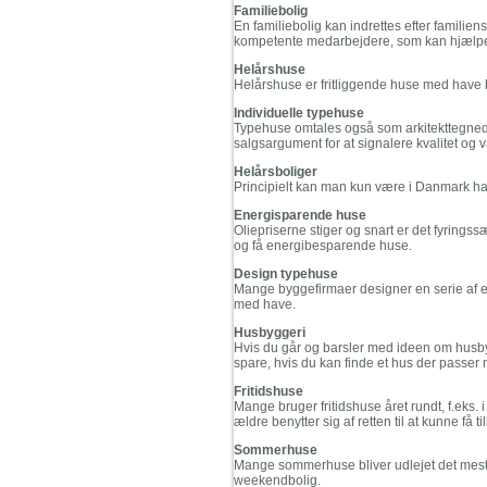
Familiebolig
En familiebolig kan indrettes efter familien
kompetente medarbejdere, som kan hjælpe
Helårshuse
Helårshuse er fritliggende huse med have b
Individuelle typehuse
Typehuse omtales også som arkitekttegnede
salgsargument for at signalere kvalitet og
Helårsboliger
Principielt kan man kun være i Danmark halv
Energisparende huse
Oliepriserne stiger og snart er det fyrings
og få energibesparende huse.
Design typehuse
Mange byggefirmaer designer en serie af e
med have.
Husbyggeri
Hvis du går og barsler med ideen om husby
spare, hvis du kan finde et hus der passer n
Fritidshuse
Mange bruger fritidshuse året rundt, f.eks.
ældre benytter sig af retten til at kunne få ti
Sommerhuse
Mange sommerhuse bliver udlejet det mest
weekendbolig.