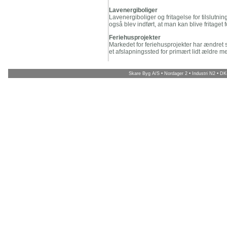
Lavenergiboliger
Lavenergiboliger og fritagelse for tilslutni
også blev indført, at man kan blive fritaget 
Feriehusprojekter
Markedet for feriehusprojekter har ændret s
et afslapningssted for primært lidt ældre 
Skare Byg A/S • Nordager 2 • Industri N2 • DK-