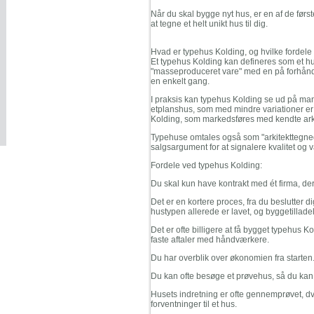
Når du skal bygge nyt hus, er en af de første 
at tegne et helt unikt hus til dig.
Hvad er typehus Kolding, og hvilke fordel
Et typehus Kolding kan defineres som et hu
"masseproduceret vare" med en på forhånd 
en enkelt gang.
I praksis kan typehus Kolding se ud på man
etplanshus, som med mindre variationer er 
Kolding, som markedsføres med kendte arki
Typehuse omtales også som "arkitekttegned
salgsargument for at signalere kvalitet og
Fordele ved typehus Kolding:
Du skal kun have kontrakt med ét firma, der
Det er en kortere proces, fra du beslutter dig
hustypen allerede er lavet, og byggetillad
Det er ofte billigere at få bygget typehus K
faste aftaler med håndværkere.
Du har overblik over økonomien fra starten
Du kan ofte besøge et prøvehus, så du kan si
Husets indretning er ofte gennemprøvet, dvs
forventninger til et hus.