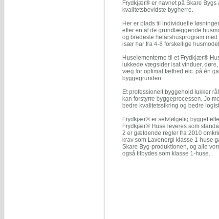
Frydkjær® er navnet på Skare Bygs a
kvalitetsbevidste bygherre.
Her er plads til individuelle løsnin
efter en af de grundlæggende husmo
og bredeste helårshusprogram med i a
især har fra 4-8 forskellige husmodel
Huselementerne til et Frydkjær® Hus
lukkede vægsider isat vinduer, døre,
væg for optimal tæthed etc. på én gan
byggegrunden.
Et professionelt byggehold lukker råh
kan forstyrre byggeprocessen. Jo me
bedre kvalitetssikring og bedre logisti
Frydkjær® er selvfølgelig bygget efte
Frydkjær® Huse leveres som standard
2 er gældende regler fra 2010 omkri
krav som Lavenergi klasse 1-huse gæ
Skare Byg-produktionen, og alle vo
også tilbydes som klasse 1-huse.