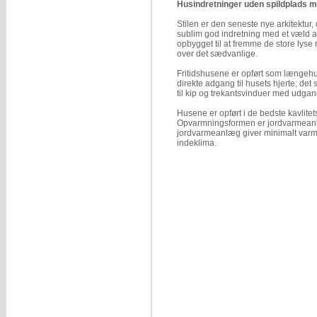
Husindretninger uden spildplads m
Stilen er den seneste nye arkitektur
sublim god indretning med et væld af 
opbygget til at fremme de store lys
over det sædvanlige.
Fritidshusene er opført som længe
direkte adgang til husets hjerte; det
til kip og trekantsvinduer med udgan
Husene er opført i de bedste kavlite
Opvarmningsformen er jordvarmean
jordvarmeanlæg giver minimalt varmef
indeklima.