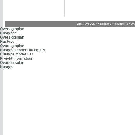
Skare Byg A/S • Nordager 2 • Industri N2 • DK-
Oversigtsplan
Hustyper
Oversigtsplan
Hustype
Oversigtsplan
Hustype model 100 og 119
Hustype model 132
Projektinformation
Oversigtsplan
Hustype